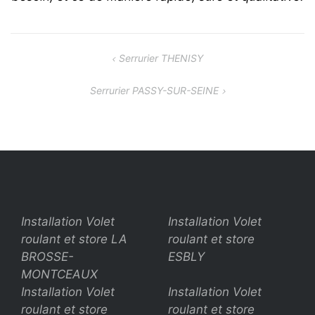
Navigation
Serrurier THENISY
de
Serrurier PASSY-SUR-SEINE
l’article
Installation Volet
Installation Volet
roulant et store LA
roulant et store
BROSSE-
ESBLY
MONTCEAUX
Installation Volet
Installation Volet
roulant et store
roulant et store