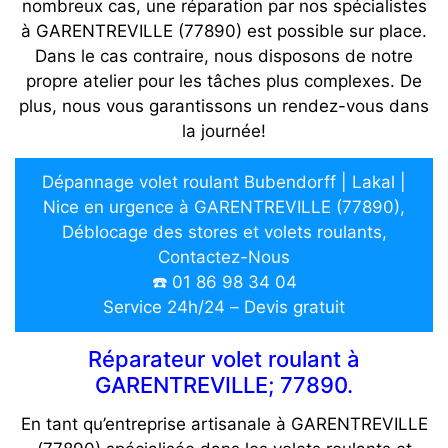
nombreux cas, une réparation par nos spécialistes
à GARENTREVILLE (77890) est possible sur place.
Dans le cas contraire, nous disposons de notre
propre atelier pour les tâches plus complexes. De
plus, nous vous garantissons un rendez-vous dans
la journée!
Dépannage volet roulant Bubendorff | Lakal |
Nice en urgence à GARENTREVILLE (77890),
Déblocage des stores et volets roulants,
Contactez-Nous
☎️ 01 86 98 34 04
Service 24h/24 – Devis gratuit
Réparateur volet roulant à
GARENTREVILLE; 77890.
En tant qu’entreprise artisanale à GARENTREVILLE