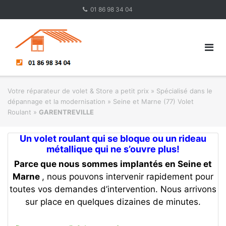
Skip
01 86 98 34 04
to
content
Votre réparateur de volet & Store a petit prix
»
Spécialisé dans le
dépannage et la modernisation
»
Seine et Marne (77) Volet
Roulant
»
GARENTREVILLE
Un volet roulant qui se bloque ou un rideau
métallique qui ne s’ouvre plus!
Parce que nous sommes implantés en Seine et
Marne
, nous pouvons intervenir rapidement pour
toutes vos demandes d’intervention. Nous arrivons
sur place en quelques dizaines de minutes.