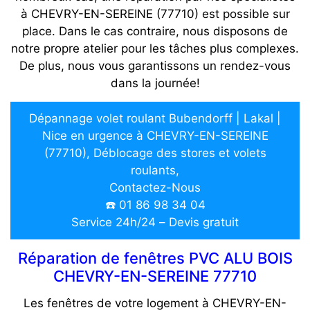
à CHEVRY-EN-SEREINE (77710) est possible sur
place. Dans le cas contraire, nous disposons de
notre propre atelier pour les tâches plus complexes.
De plus, nous vous garantissons un rendez-vous
dans la journée!
Dépannage volet roulant Bubendorff | Lakal |
Nice en urgence à CHEVRY-EN-SEREINE
(77710), Déblocage des stores et volets
roulants,
Contactez-Nous
☎️ 01 86 98 34 04
Service 24h/24 – Devis gratuit
Réparation de fenêtres PVC ALU BOIS
CHEVRY-EN-SEREINE 77710
Les fenêtres de votre logement à CHEVRY-EN-