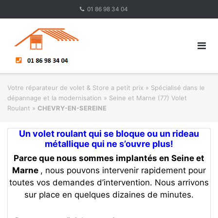
Skip
01 86 98 34 04
to
content
Votre réparateur de volet & Store a petit prix
»
Spécialisé dans le
dépannage et la modernisation
»
Seine et Marne (77) Volet
Roulant
»
CHEVRY-EN-SEREINE
Un volet roulant qui se bloque ou un rideau
métallique qui ne s’ouvre plus!
Parce que nous sommes implantés en Seine et
Marne
, nous pouvons intervenir rapidement pour
toutes vos demandes d’intervention. Nous arrivons
sur place en quelques dizaines de minutes.