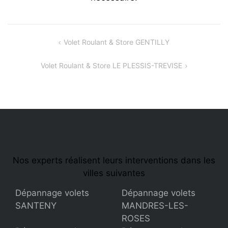
Navigation
Volet Roulant & Store GENTILLY
de
Volet Roulant & Store LE PLESSIS-TREVISE
l’article
Nos experts réalisent leurs interventions dans les
villes suivantes
Dépannage volets
Dépannage volets
SANTENY
MANDRES-LES-
ROSES