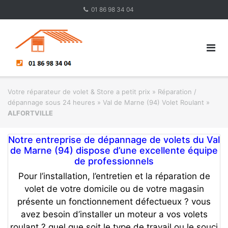
Skip
01 86 98 34 04
to
content
Votre réparateur de volet & Store a petit prix
»
Réparation /
dépannage sous 24 heures
»
Val de Marne (94) Volet Roulant
»
ALFORTVILLE
Notre entreprise de dépannage de volets du Val
de Marne (94) dispose d’une excellente équipe
de professionnels
Pour l’installation, l’entretien et la réparation de
volet de votre domicile ou de votre magasin
présente un fonctionnement défectueux ? vous
avez besoin d’installer un moteur a vos volets
roulant ? quel que soit le type de travail ou le souci