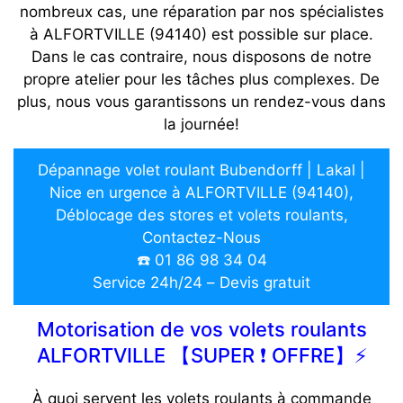
nombreux cas, une réparation par nos spécialistes
à ALFORTVILLE (94140) est possible sur place.
Dans le cas contraire, nous disposons de notre
propre atelier pour les tâches plus complexes. De
plus, nous vous garantissons un rendez-vous dans
la journée!
Dépannage volet roulant Bubendorff | Lakal |
Nice en urgence à ALFORTVILLE (94140),
Déblocage des stores et volets roulants,
Contactez-Nous
☎️ 01 86 98 34 04
Service 24h/24 – Devis gratuit
Motorisation de vos volets roulants
ALFORTVILLE 【SUPER ❗ OFFRE】⚡️
À quoi servent les volets roulants à commande