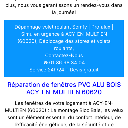
plus, nous vous garantissons un rendez-vous dans
la journée!
Dépannage volet roulant Somfy | Profalux |
Simu en urgence à ACY-EN-MULTIEN
(60620), Déblocage des stores et volets
roulants,
Contactez-Nous
☎️ 01 86 98 34 04
Service 24h/24 – Devis gratuit
Réparation de fenêtres PVC ALU BOIS
ACY-EN-MULTIEN 60620
Les fenêtres de votre logement à ACY-EN-
MULTIEN (60620) : Le montage Bloc Baie, les velux
sont un élément essentiel du confort intérieur, de
l’efficacité énergétique, de la sécurité et de