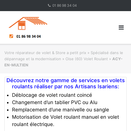
Skip
01 86 98 34 04
to
content
Votre réparateur de volet & Store a petit prix
»
Spécialisé dans le
dépannage et la modernisation
»
Oise (60) Volet Roulant
»
ACY-
EN-MULTIEN
Découvrez notre gamme de services en volets
roulants réaliser par nos Artisans Isariens:
Déblocage de volet roulant coincé
Changement d’un tablier PVC ou Alu
Remplacement d’une manivelle ou sangle
Motorisation de Volet roulant manuel en volet
roulant électrique.